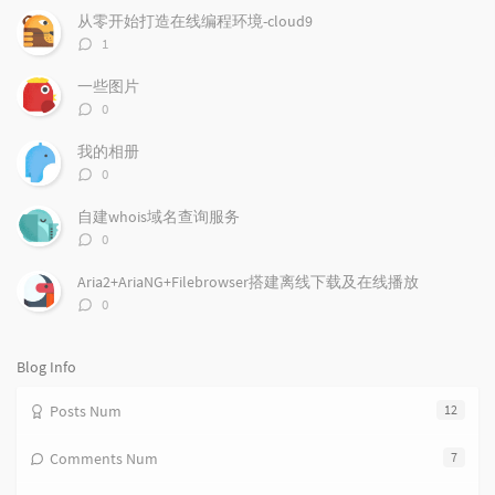
p
t
n
从零开始打造在线编程环境-cloud9
u
e
d
评
1
l
s
o
论
a
t
m
数：
一些图片
r
c
a
评
0
a
o
r
论
r
数：
m
t
我的相册
t
m
i
评
0
i
e
c
论
数：
c
n
l
自建whois域名查询服务
l
t
e
评
0
e
论
s
s
数：
s
Aria2+AriaNG+Filebrowser搭建离线下载及在线播放
评
0
论
数：
Blog Info
Posts Num
12
Comments Num
7