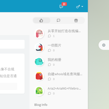
新
P
L
R
o
a
a
p
t
n
从零开始打造在线编程环境-cloud9
u
e
d
评
1
l
s
o
论
a
数：
t
m
一些图片
r
c
a
评
0
a
o
r
论
数：
r
m
t
我的相册
t
m
i
评
0
i
论
e
c
头像不合规
数：
c
n
l
自建whois域名查询服务
短信是否通
l
t
e
评
0
论
e
s
s
数：
s
Aria2+AriaNG+Filebrowser搭建离线下载及在线播放
评
0
论
数：
Blog Info